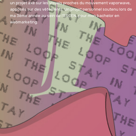
Aller
un projet axé sur les visuels proches du mouvement vaporwave,
au
Aurélien DADIÉ
apposés sur des vêtements. Un projet personnel soutenu lors de
contenu
ma 3ème année au sein de l’ESCEN, pour mon bachelor en
webmarketing.