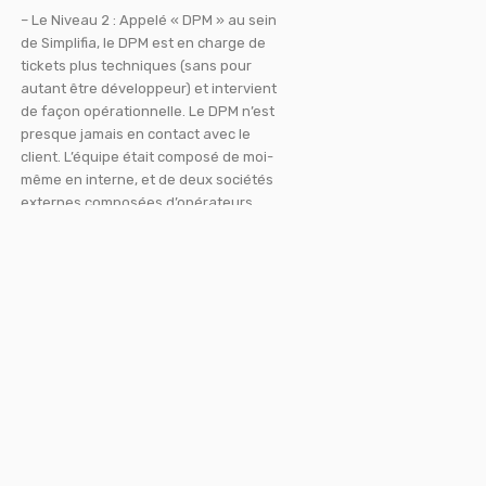
– Le Niveau 2 : Appelé « DPM » au sein
de Simplifia, le DPM est en charge de
tickets plus techniques (sans pour
autant être développeur) et intervient
de façon opérationnelle. Le DPM n’est
presque jamais en contact avec le
client. L’équipe était composé de moi-
même en interne, et de deux sociétés
externes composées d’opérateurs
(environ 10 personnes).
– Le Niveau 3 : Constituté de
développeurs, de Products Owners et
du Head of Product, le niveau 3 est le
niveau le plus technique pouvant
intervenir sur le support, responsable
des décisions impactant un large
nombre d’utilisateurs, résolvants les
bugs, et améliorant les produits
actuels.