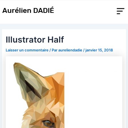
Aller
Navigation
au
des
Aurélien DADIÉ
contenu
articles
Illustrator Half
Laisser un commentaire
/ Par
aureliendadie
/
janvier 15, 2018