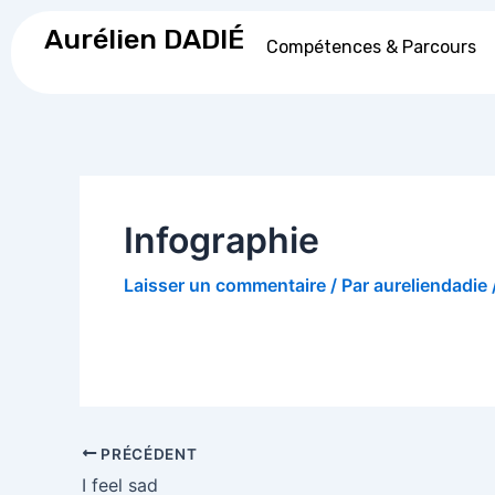
Aller
Navigation
Aurélien DADIÉ
au
des
Compétences & Parcours
contenu
articles
Infographie
Laisser un commentaire
/ Par
aureliendadie
PRÉCÉDENT
I feel sad