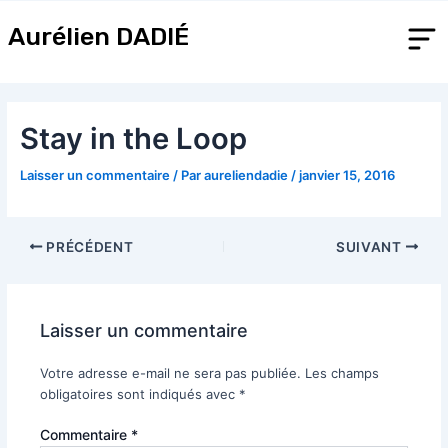
Aller
Navigation
au
des
Aurélien DADIÉ
contenu
articles
Stay in the Loop
Laisser un commentaire
/ Par
aureliendadie
/
janvier 15, 2016
PRÉCÉDENT
SUIVANT
Laisser un commentaire
Votre adresse e-mail ne sera pas publiée.
Les champs
obligatoires sont indiqués avec
*
Commentaire
*